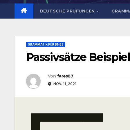
DEUTSCHE PRÜFUNGEN
GRAMMA
GRAMMATIK FÜR B1-B2
Passivsätze Beispie
Von
fares87
NOV. 11, 2021