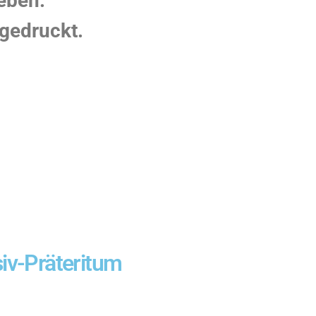
ieben.
gedruckt.
siv-Präteritum